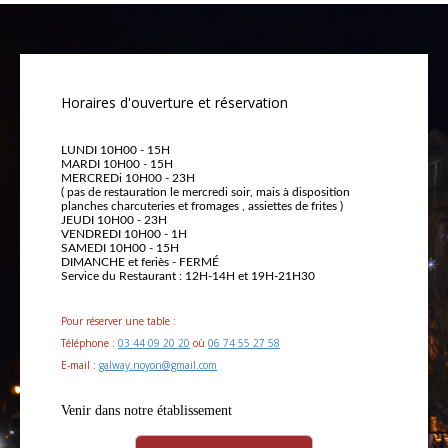
Horaires d'ouverture et réservation
LUNDI 10H00 - 15H
MARDI 10H00 - 15H
MERCREDi 10H00 - 23H
( pas de restauration le mercredi soir, mais à disposition
planches charcuteries et fromages , assiettes de frites )
JEUDI 10H00 - 23H
VENDREDI 10H00 - 1H
SAMEDI 10H00 - 15H
DIMANCHE et feriès - FERMÉ
Service du Restaurant : 12H-14H et 19H-21H30
Pour réserver une table :
Téléphone :
03 44 09 20 20
où
06 74 55 27 58
E-mail :
galway.noyon@gmail.com
Venir dans notre établissement